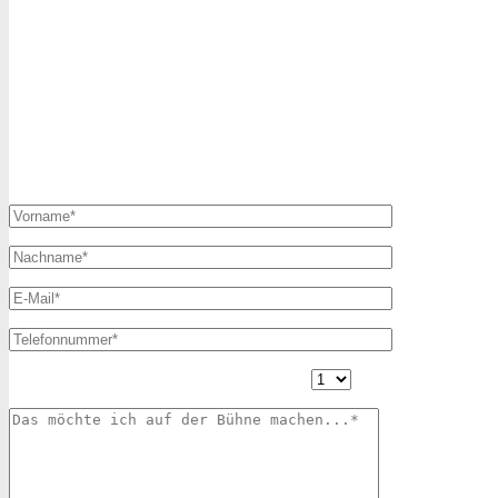
Anmeldung Open Stage // 13.05.2022 //
Einlass 19:00 Uhr, Start 20:00 Uhr
7. November 2021
Veranstaltungen
Hier kannst du dich für die Open Stage anmelden. Alle Felder mit
einem Stern (*) sind Pflichtfelder.
Wie viele Minuten dauert dein Auftritt ca.?